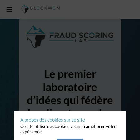
Le premier
laboratoire
d’idées qui fédère
les directeurs des
A propos des cookies sur ce site
risques
Ce site utilise des cookies visant à améliorer votre
expérience.
souhaitant